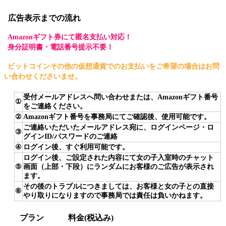
広告表示までの流れ
Amazonギフト券にて匿名支払い対応！
身分証明書・電話番号提示不要！
ビットコインその他の仮想通貨でのお支払いをご希望の場合はお問
い合わせくださいませ。
受付メールアドレスへ問い合わせまたは、Amazonギフト番号
①
をご連絡ください。
②
Amazonギフト番号を事務局にてご確認後、使用可能です。
ご連絡いただいたメールアドレス宛に、ログインページ・ロ
③
グインID/パスワードのご連絡
④
ログイン後、すぐ利用可能です。
ログイン後、ご設定された内容にて女の子入室時のチャット
⑤
画面（上部・下段）にランダムにお客様のご広告が表示され
ます。
その後のトラブルにつきましては、お客様と女の子との直接
⑥
やり取りになりますので事務局では責任は負いかねます。
プラン
料金(税込み)